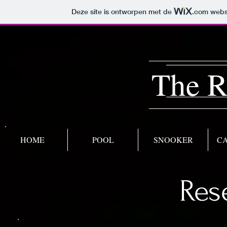
Deze site is ontworpen met de
.com
websi
The R
HOME
POOL
SNOOKER
C
Res