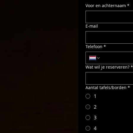
Voor en achternaam
*
E-mail
Telefoon
*
Wat wil je reserveren?
*
Aantal tafels/borden
*
1
2
3
4